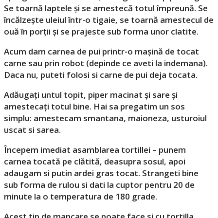
Se toarnă laptele și se amestecă totul împreună. Se
încălzește uleiul într-o tigaie, se toarnă amestecul de
ouă în porții și se prajeste sub forma unor clatite.
Acum dam carnea de pui printr-o mașină de tocat
carne sau prin robot (depinde ce aveti la indemana).
Daca nu, puteti folosi si carne de pui deja tocata.
Adăugați untul topit, piper macinat și sare și
amestecați totul bine. Hai sa pregatim un sos
simplu: amestecam smantana, maioneza, usturoiul
uscat si sarea.
Începem imediat asamblarea tortillei – punem
carnea tocată pe clătită, deasupra sosul, apoi
adaugam si putin ardei gras tocat. Strangeti bine
sub forma de rulou si dati la cuptor pentru 20 de
minute la o temperatura de 180 grade.
Acest tip de mancare se poate face si cu tortilla