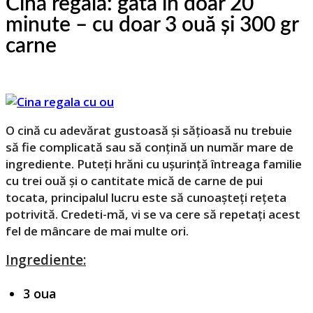
Cină regală: gata în doar 20
minute – cu doar 3 ouă și 300 gr
carne
O cină cu adevărat gustoasă și sățioasă nu trebuie
să fie complicată sau să conțină un număr mare de
ingrediente. Puteți hrăni cu ușurință întreaga familie
cu trei ouă și o cantitate mică de carne de pui
tocata, principalul lucru este să cunoașteți rețeta
potrivită. Credeti-mă, vi se va cere să repetați acest
fel de mâncare de mai multe ori.
Ingrediente:
3 oua