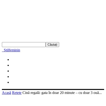
Stilfeminin
Acasă
Retete
Cină regală: gata în doar 20 minute – cu doar 3 ouă...