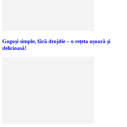
Gogoși simple, fără drojdie – o rețeta ușoară și
delicioasă!