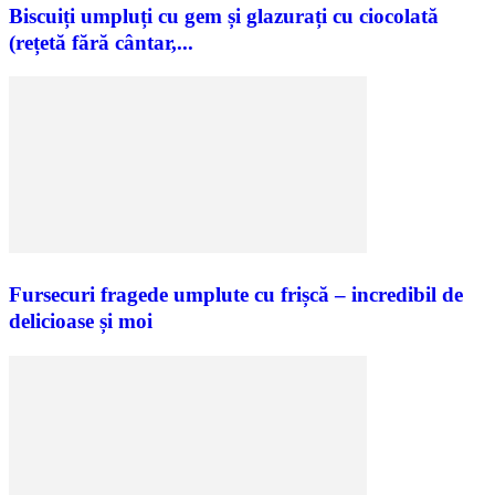
Biscuiți umpluți cu gem și glazurați cu ciocolată
(rețetă fără cântar,...
Fursecuri fragede umplute cu frișcă – incredibil de
delicioase și moi