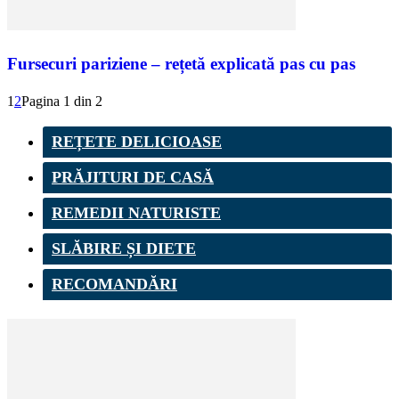
Fursecuri pariziene – rețetă explicată pas cu pas
1
2
Pagina 1 din 2
REȚETE DELICIOASE
PRĂJITURI DE CASĂ
REMEDII NATURISTE
SLĂBIRE ȘI DIETE
RECOMANDĂRI