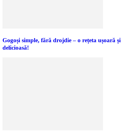
Gogoși simple, fără drojdie – o rețeta ușoară și
delicioasă!